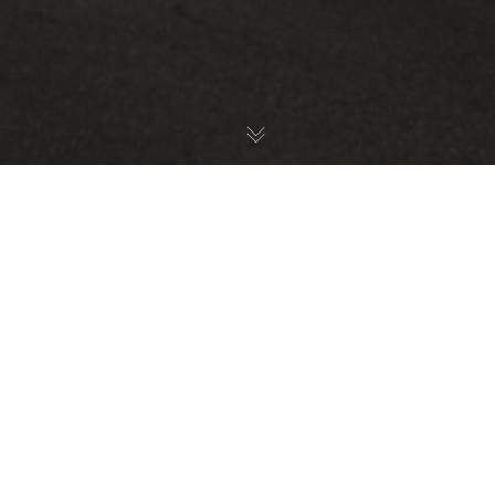
Gute Nachrichten für alle in der Gropiusstadt: Die
geplante Straßenbahn von Johannisthal
hierher wird nicht gebaut! Die frühere Koalition aus SPD,
Grünen und Linken hatte dieses
Projekt vorangetrieben – doch jetzt ist klar: Die Planungen
sind vorerst eingestellt.
Warum ist das wichtig? Viele Anwohnerinnen und